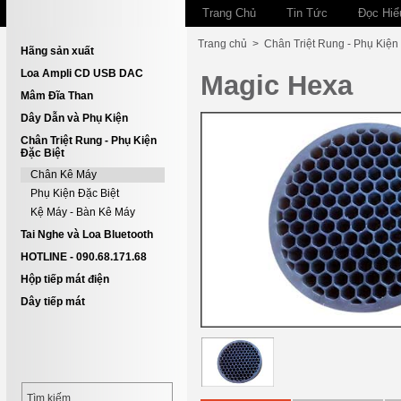
Trang Chủ
Tin Tức
Đọc Hiể
Trang chủ
>
Chân Triệt Rung - Phụ Kiện
Hãng sản xuất
Loa Ampli CD USB DAC
Magic Hexa
Mâm Đĩa Than
Dây Dẫn và Phụ Kiện
Chân Triệt Rung - Phụ Kiện
Đặc Biệt
Chân Kê Máy
Phụ Kiện Đặc Biệt
Kệ Máy - Bàn Kê Máy
Tai Nghe và Loa Bluetooth
HOTLINE - 090.68.171.68
Hộp tiếp mát điện
Dây tiếp mát
Tìm kiếm