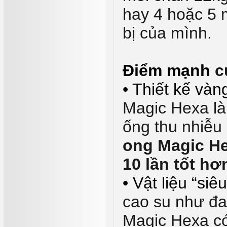
hay 4 hoặc 5 m
bị của mình.
Điểm mạnh
c
• Thiết kế vàn
Magic Hexa là 
ống thu nhiễu
ong Magic Hex
10 lần tốt hơ
• Vật liệu “siê
cao su như đ
Magic Hexa có