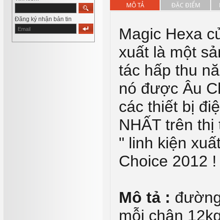
MÔ TẢ
ĐẶC ĐIỂM
Đăng ký nhận bản tin
Magic Hexa củ
xuất là một s
tác hấp thu n
nó được Âu C
các thiết bị đi
NHẤT
trên th
" linh kiện xu
Choice 2012 !
Mô tả :
đường 
mỗi chân 12kg