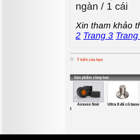
ngàn / 1 cái
Xin tham khảo t
2
Trang 3
Trang
Ý kiến của bạn
*
Tên
:
*
Nội dung
:
Sản phẩm cùng loại
Chân Kê Loa
Axxess Noir
Ultra II đã có base
Axxess L1 Stand