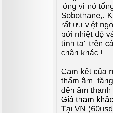
lỏng vì nó tổn
Sobothane,. K
rất ưu việt n
bởi nhiệt độ và
tình ta" trên c
chân khác !
Cam
kết của 
thấm âm, tăng
đến âm thanh 
Giá tham khả
Tại VN (60usd)