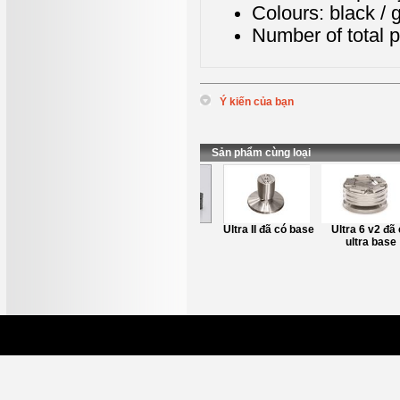
Colours: black / g
Number of total p
Ý kiến của bạn
*
Tên
:
*
Nội dung
:
Sản phẩm cùng loại
Chân Kê Loa
Axxess Noir
Ultra II đã có base
Ultra 6 v2 đã 
Axxess L1 Stand
ultra base