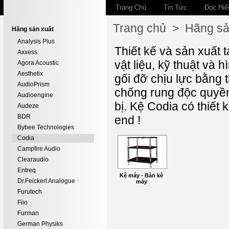
Trang Chủ
Tin Tức
Đọc Hiể
Trang chủ
>
Hãng sả
Hãng sản xuất
Analysis Plus
Thiết kế và sản xuất 
Axxess
vật liệu, kỹ thuật và 
Agora Acoustic
Aesthetix
gối đỡ chịu lực bằng 
AudioPrism
chống rung độc quyền A
Audioengine
bị. Kệ Codia có thiết
Audeze
BDR
end !
Bybee Technologies
Codia
Campfire Audio
Clearaudio
Entreq
Kệ máy - Bàn kê
Dr.Feickert Analogue
máy
Furutech
Fiio
Furman
German Physiks