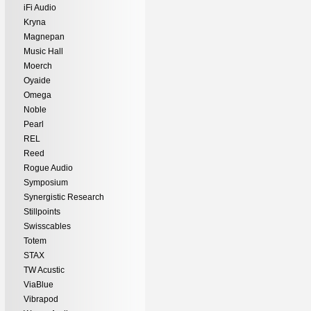
iFi Audio
Kryna
Magnepan
Music Hall
Moerch
Oyaide
Omega
Noble
Pearl
REL
Reed
Rogue Audio
Symposium
Synergistic Research
Stillpoints
Swisscables
Totem
STAX
TW Acustic
ViaBlue
Vibrapod