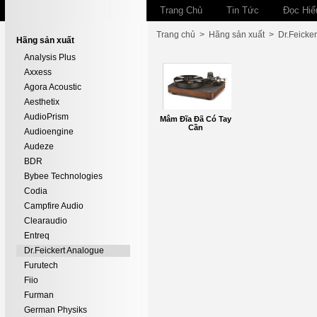
Trang Chủ
Tin Tức
Đọc Hiể
Trang chủ
>
Hãng sản xuất
>
Dr.Feicke
Hãng sản xuất
Analysis Plus
Axxess
Agora Acoustic
Aesthetix
AudioPrism
Mâm Đĩa Đã Có Tay
Cần
Audioengine
Audeze
BDR
Bybee Technologies
Codia
Campfire Audio
Clearaudio
Entreq
Dr.Feickert Analogue
Furutech
Fiio
Furman
German Physiks