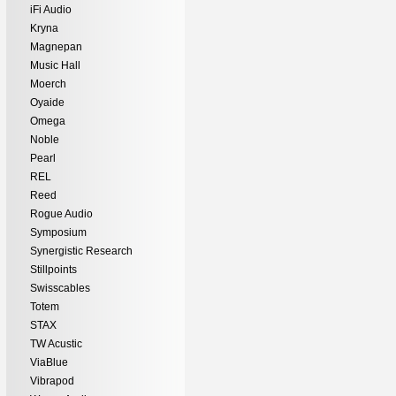
iFi Audio
Kryna
Magnepan
Music Hall
Moerch
Oyaide
Omega
Noble
Pearl
REL
Reed
Rogue Audio
Symposium
Synergistic Research
Stillpoints
Swisscables
Totem
STAX
TW Acustic
ViaBlue
Vibrapod