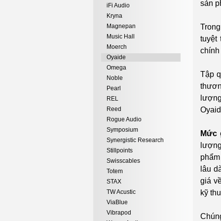
sản p
iFi Audio
Kryna
Magnepan
Trong
Music Hall
tuyệt
Moerch
chính
Oyaide
Omega
Tập q
Noble
thươn
Pearl
lượng
REL
Reed
Oyaid
Rogue Audio
Symposium
Mức 
Synergistic Research
lượng
Stillpoints
phẩm 
Swisscables
lâu d
Totem
giá v
STAX
TW Acustic
kỹ th
ViaBlue
Vibrapod
Chúng