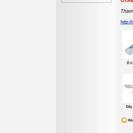
OYAID
Tham 
http:
Ổ C
Dây 
Xe