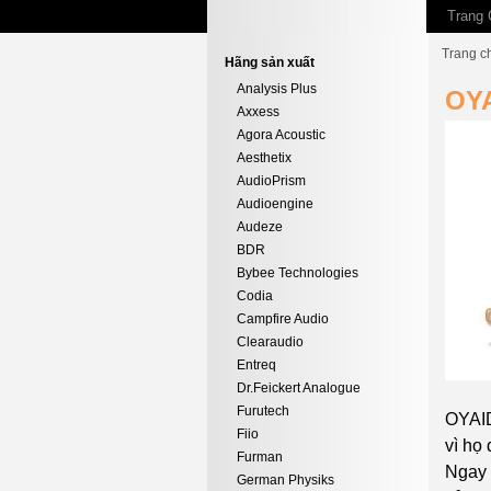
Trang 
Trang c
Hãng sản xuất
Analysis Plus
OY
Axxess
Agora Acoustic
Aesthetix
AudioPrism
Audioengine
Audeze
BDR
Bybee Technologies
Codia
Campfire Audio
Clearaudio
Entreq
Dr.Feickert Analogue
Furutech
OYAID
Fiio
vì họ
Furman
Ngay 
German Physiks