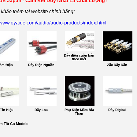
E Japan - Cam Kết Duy Nhất Là Chất Lượng !
khảo thêm tại website chính hãng:
//www.oyaide.com/audio/audio-products/index.html
Dây điện cuộn bán
theo mét
ắm Điện
Dây Điện Nguồn
Zắc Dây Dẫn
Tín Hiệu
Dây Loa
Phụ Kiện Mâm Đĩa
Dây Digital
Than
m Tất Cả Models