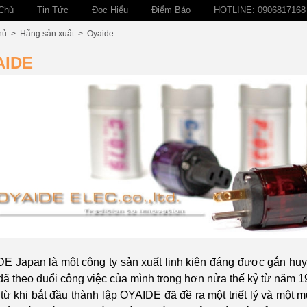
Chủ
Tin Tức
Đọc Hiểu
Điểm Báo
HOTLINE: 0906817168
hủ
>
Hãng sản xuất
>
Oyaide
AIDE
E Japan là một công ty sản xuất linh kiện đáng được gắn huy
 đã theo đuổi công việc của mình trong hơn nửa thế kỷ từ năm 1
từ khi bắt đầu thành lập OYAIDE đã đề ra một triết lý và một m