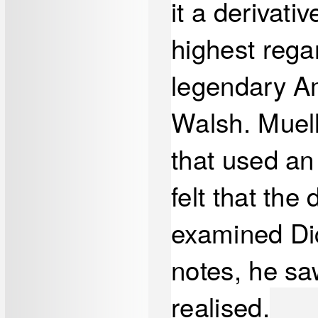
it a derivati
highest rega
legendary Am
Walsh. Muell
that used an
felt that th
examined Dic
notes, he sa
realised.