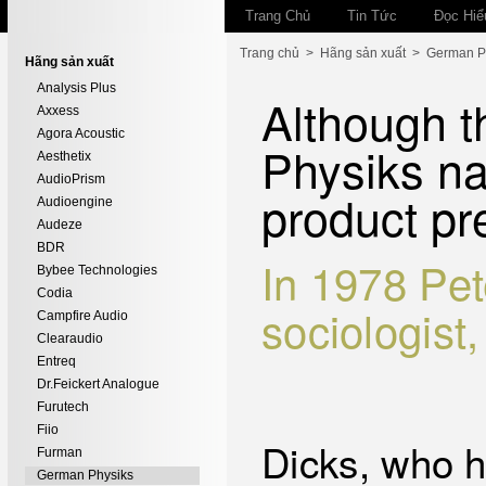
Trang Chủ
Tin Tức
Đọc Hiể
Trang chủ
>
Hãng sản xuất
>
German P
Hãng sản xuất
Analysis Plus
Although t
Axxess
Agora Acoustic
Physiks na
Aesthetix
AudioPrism
product pr
Audioengine
Audeze
BDR
In 1978 Pet
Bybee Technologies
Codia
sociologist
Campfire Audio
Clearaudio
Entreq
Dr.Feickert Analogue
Furutech
Fiio
Dicks, who h
Furman
German Physiks