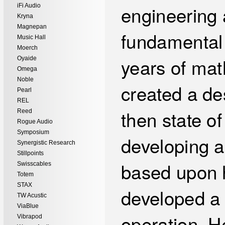
engineering 
iFi Audio
Kryna
Magnepan
fundamental 
Music Hall
Moerch
years of mat
Oyaide
Omega
Noble
created a de
Pearl
REL
then state o
Reed
Rogue Audio
Symposium
developing a
Synergistic Research
Stillpoints
based upon h
Swisscables
Totem
STAX
developed a 
TW Acustic
ViaBlue
operation. He
Vibrapod