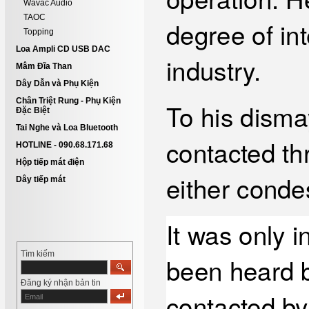
Wavac Audio
TAOC
degree of in
Topping
Loa Ampli CD USB DAC
industry.
Mâm Đĩa Than
Dây Dẫn và Phụ Kiện
Chân Triệt Rung - Phụ Kiện
To his disma
Đặc Biệt
Tai Nghe và Loa Bluetooth
contacted th
HOTLINE - 090.68.171.68
Hộp tiếp mát điện
either conde
Dây tiếp mát
It was only i
Tìm kiếm
been heard b
Đăng ký nhận bản tin
contacted by