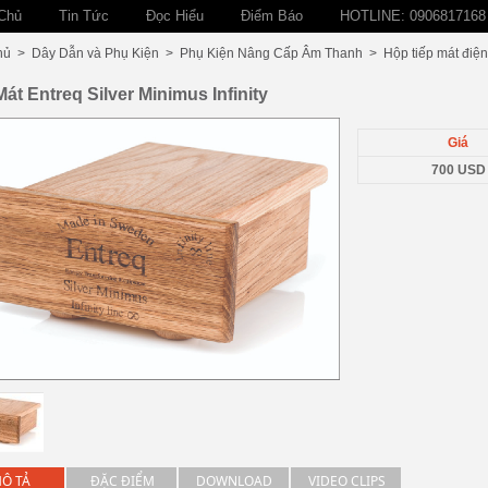
Chủ
Tin Tức
Đọc Hiểu
Điểm Báo
HOTLINE: 0906817168
hủ
>
Dây Dẫn và Phụ Kiện
>
Phụ Kiện Nâng Cấp Âm Thanh
>
Hộp tiếp mát điện
át Entreq Silver Minimus Infinity
Giá
700 USD
Ô TẢ
ĐẶC ĐIỂM
DOWNLOAD
VIDEO CLIPS