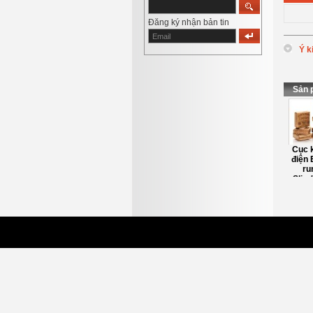
Đăng ký nhận bản tin
Ý k
*
Tên
:
*
Nội d
Sản 
Chuột khử nhiễu
Cục k
điện 
ru
Slim
T