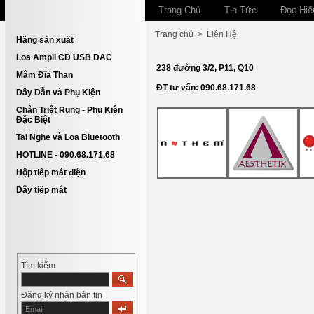
Trang Chủ
Tin Tức
Đọc Hiể
Trang chủ
>
Liên Hệ
Hãng sản xuất
Loa Ampli CD USB DAC
238 đường 3/2, P11, Q10
Mâm Đĩa Than
ĐT tư vấn: 090.68.171.68
Dây Dẫn và Phụ Kiện
Chân Triệt Rung - Phụ Kiện
Đặc Biệt
Tai Nghe và Loa Bluetooth
HOTLINE - 090.68.171.68
Hộp tiếp mát điện
Dây tiếp mát
Tìm kiếm
Đăng ký nhận bản tin