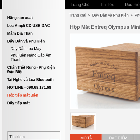
Trang Chủ
Tin Tức
Đọc Hiể
Trang chủ
>
Dây Dẫn và Phụ Kiện
>
Ph
Hãng sản xuất
Loa Ampli CD USB DAC
Hộp Mát Entreq Olympus Min
Mâm Đĩa Than
Dây Dẫn và Phụ Kiện
Dây Dẫn Loa Máy
Phụ Kiện Nâng Cấp Âm
Thanh
Chân Triệt Rung - Phụ Kiện
Đặc Biệt
Tai Nghe và Loa Bluetooth
HOTLINE - 090.68.171.68
Hộp tiếp mát điện
Dây tiếp mát
Tìm kiếm
MÔ TẢ
ĐẶC ĐIỂM