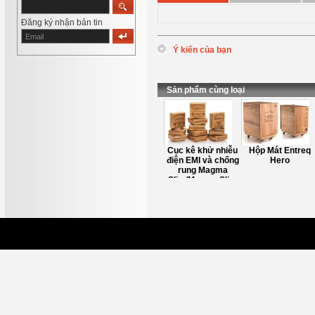
Đăng ký nhận bản tin
Ý kiến của bạn
*
Tên
:
*
Nội dung
:
Sản phẩm cùng loại
Chuột khử nhiễu
Cục kê khử nhiễu
Hộp Mát Entreq
điện EMI và chống
Hero
rung Magma
Slim/Magma Slim
Tungsten