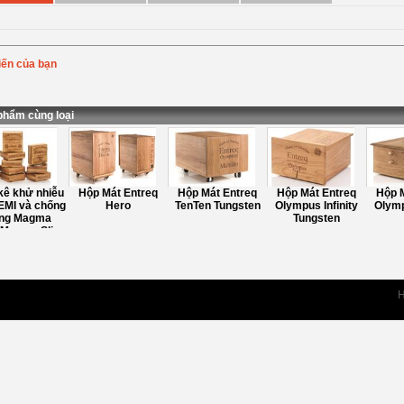
iến của bạn
Bình chọn
:
ung
:
phẩm cùng loại
ê khử nhiễu
Hộp Mát Entreq
Hộp Mát Entreq
Hộp Mát Entreq
Hộp M
EMI và chống
Hero
TenTen Tungsten
Olympus Infinity
Olympu
ng Magma
Tungsten
/Magma Slim
ungsten
H