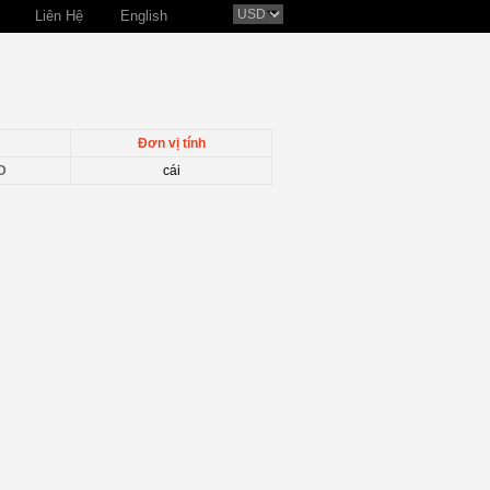
Liên Hệ
English
Đơn vị tính
D
cái