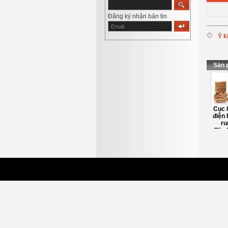
Đăng ký nhận bản tin
Ý k
*
Tên
:
*
Nội d
Sản 
Chuột khử nhiễu
Cục k
điện 
ru
Slim
T