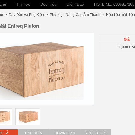
Chủ
Tin Tức
Đọc Hiểu
Điểm Báo
HOTLINE: 0906817168
hủ
>
Dây Dẫn và Phụ Kiện
>
Phụ Kiện Nâng Cấp Âm Thanh
>
Hộp tiếp mát điện
át Entreq Pluton
Giá
11,000 US
Ô TẢ
ĐẶC ĐIỂM
DOWNLOAD
VIDEO CLIPS