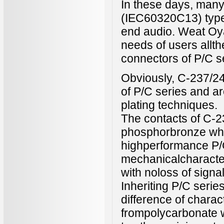
In these days, man
(IEC60320C13) type 
end audio. Weat Oya
needs of users allt
connectors of P/C s
Obviously, C-237/24
of P/C series and a
plating techniques.
The contacts of C-
phosphorbronze whic
highperformance P/C 
mechanicalcharacteri
with noloss of signa
Inheriting P/C serie
difference of charac
frompolycarbonate 