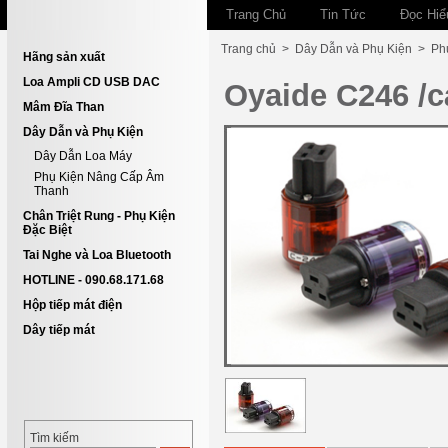
Trang Chủ
Tin Tức
Đọc Hiể
Trang chủ
>
Dây Dẫn và Phụ Kiện
>
Ph
Hãng sản xuất
Loa Ampli CD USB DAC
Oyaide C246 /c
Mâm Đĩa Than
Dây Dẫn và Phụ Kiện
Dây Dẫn Loa Máy
Phụ Kiện Nâng Cấp Âm
Thanh
Chân Triệt Rung - Phụ Kiện
Đặc Biệt
Tai Nghe và Loa Bluetooth
HOTLINE - 090.68.171.68
Hộp tiếp mát điện
Dây tiếp mát
Tìm kiếm