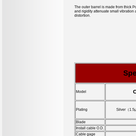
The outer barrel is made from thick Po
and rigidity attenuate small vibratio
distortion.
Spe
C
Model
Plating
Silver（1.5
Blade
Install cable O.D.
Cable gage