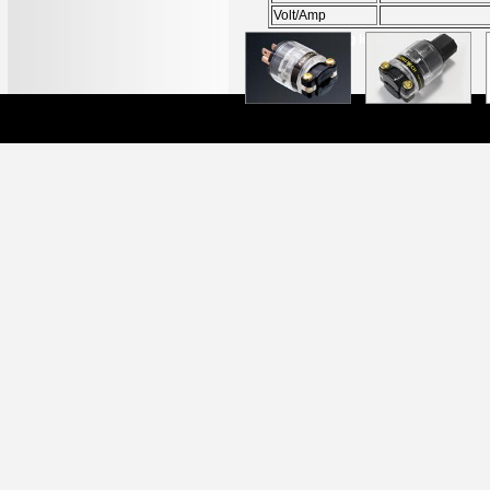
Volt/Amp
Sản phẩm cùng loại
Oyaide P029 &
Furutech Fi 11 CU
Furutech Fi 11 CU
C029
(M)