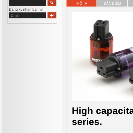
MÔ TẢ
ĐẶC ĐIỂM
Đăng ký nhận bản tin
High capacit
series.