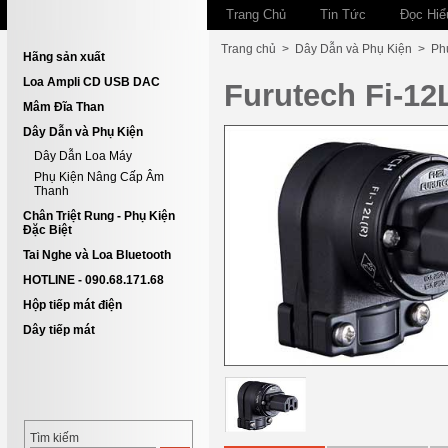
Trang Chủ
Tin Tức
Đọc Hiể
Trang chủ
>
Dây Dẫn và Phụ Kiện
>
Ph
Hãng sản xuất
Loa Ampli CD USB DAC
Furutech Fi-12L
Mâm Đĩa Than
Dây Dẫn và Phụ Kiện
Dây Dẫn Loa Máy
Phụ Kiện Nâng Cấp Âm
Thanh
Chân Triệt Rung - Phụ Kiện
Đặc Biệt
Tai Nghe và Loa Bluetooth
HOTLINE - 090.68.171.68
Hộp tiếp mát điện
Dây tiếp mát
Tìm kiếm