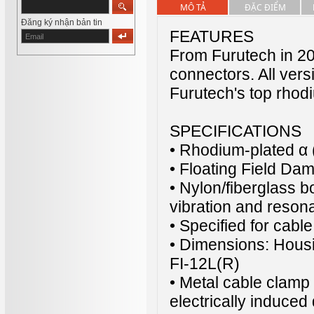
MÔ TẢ
ĐẶC ĐIỂM
Đăng ký nhận bản tin
FEATURES
From Furutech in 20
connectors. All vers
Furutech's top rhod
SPECIFICATIONS
• Rhodium-plated α
• Floating Field Da
• Nylon/fiberglass b
vibration and reson
• Specified for cab
• Dimensions: Hou
FI-12L(R)
• Metal cable clamp
electrically induced 