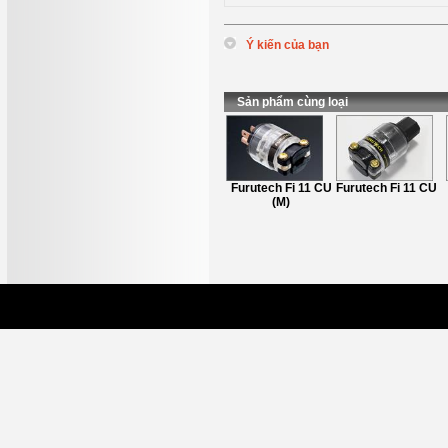
Ý kiến của bạn
*
Tên
:
*
Nội dung
:
Sản phẩm cùng loại
Oyaide P029 &
Furutech Fi 11 CU
Furutech Fi 11 CU
C029
(M)