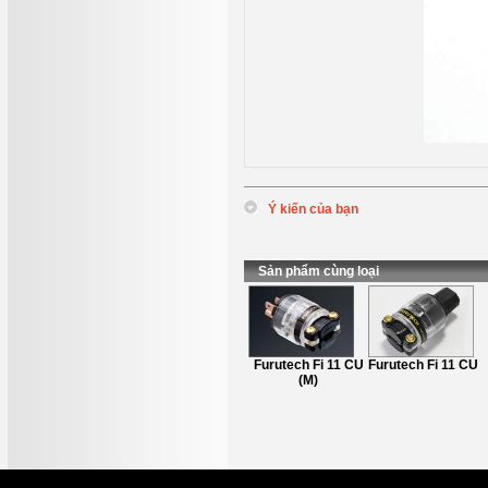
Ý kiến của bạn
*
Tên
:
*
Nội dung
:
Sản phẩm cùng loại
Oyaide P029 &
Furutech Fi 11 CU
Furutech Fi 11 CU
C029
(M)