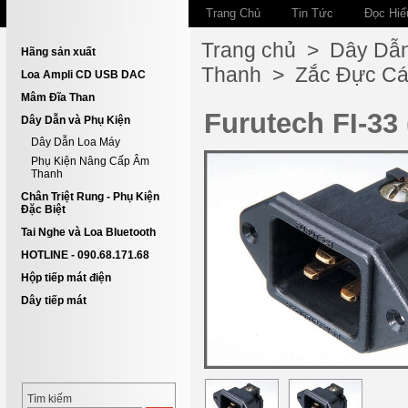
Trang Chủ
Tin Tức
Đọc Hiể
Trang chủ
>
Dây Dẫn
Hãng sản xuất
Thanh
>
Zắc Đực Cá
Loa Ampli CD USB DAC
Mâm Đĩa Than
Furutech FI-33 
Dây Dẫn và Phụ Kiện
Dây Dẫn Loa Máy
Phụ Kiện Nâng Cấp Âm
Thanh
Chân Triệt Rung - Phụ Kiện
Đặc Biệt
Tai Nghe và Loa Bluetooth
HOTLINE - 090.68.171.68
Hộp tiếp mát điện
Dây tiếp mát
Tìm kiếm