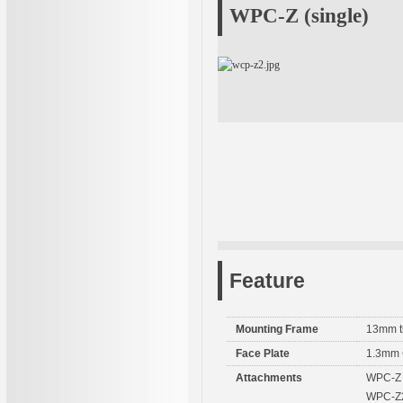
WPC-Z (single)
Feature
Mounting Frame
13mm t
Face Plate
1.3mm 
Attachments
WPC-Z :
WPC-Z2 