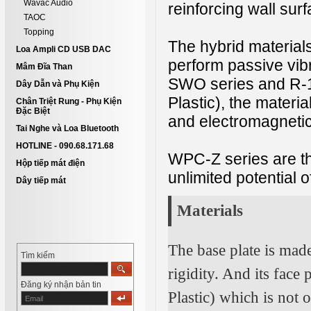
Wavac Audio
reinforcing wall sur
TAOC
Topping
The hybrid material
Loa Ampli CD USB DAC
perform passive vib
Mâm Đĩa Than
SWO series and R-1
Dây Dẫn và Phụ Kiện
Plastic), the materia
Chân Triệt Rung - Phụ Kiện
Đặc Biệt
and electromagnetic
Tai Nghe và Loa Bluetooth
HOTLINE - 090.68.171.68
WPC-Z series are th
Hộp tiếp mát điện
unlimited potential
Dây tiếp mát
Materials
The base plate is mad
Tìm kiếm
rigidity. And its fac
Đăng ký nhận bản tin
Plastic) which is not