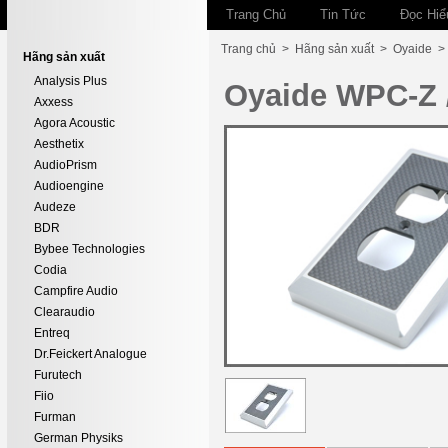
Trang Chủ
Tin Tức
Đọc Hiể
Trang chủ
>
Hãng sản xuất
>
Oyaide
Hãng sản xuất
Analysis Plus
Oyaide WPC-Z /
Axxess
Agora Acoustic
Aesthetix
AudioPrism
Audioengine
Audeze
BDR
Bybee Technologies
Codia
Campfire Audio
Clearaudio
Entreq
Dr.Feickert Analogue
Furutech
Fiio
Furman
German Physiks