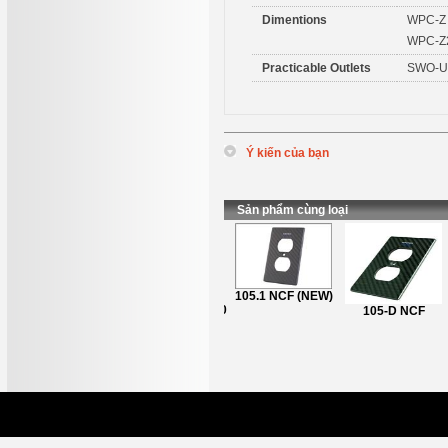
Dimentions
WPC-Z
WPC-Z
Practicable Outlets
SWO-UL
Ý kiến của bạn
*
Tên
:
*
Nội dung
:
Sản phẩm cùng loại
Furutech 106D
105.1 NCF (NEW)
NCF - NEW 2020
105-D NCF