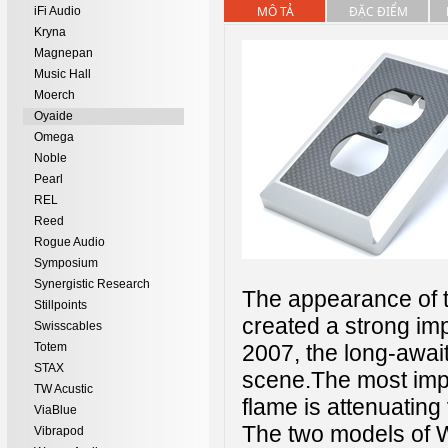
MÔ TẢ
ĐẶC ĐIỂM
iFi Audio
Kryna
Magnepan
Music Hall
Moerch
Oyaide
Omega
Noble
Pearl
REL
Reed
Rogue Audio
Symposium
Synergistic Research
The appearance of 
Stillpoints
created a strong imp
Swisscables
Totem
2007, the long-awa
STAX
scene.The most impo
TW Acustic
flame is attenuating 
ViaBlue
The two models of W
Vibrapod