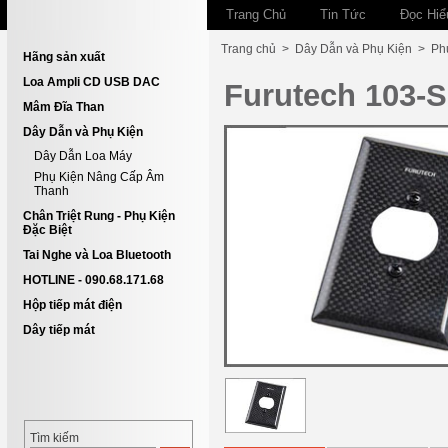
Trang Chủ
Tin Tức
Đọc Hiể
Trang chủ
>
Dây Dẫn và Phụ Kiện
>
Ph
Hãng sản xuất
Loa Ampli CD USB DAC
Furutech 103-S 
Mâm Đĩa Than
Dây Dẫn và Phụ Kiện
Dây Dẫn Loa Máy
Phụ Kiện Nâng Cấp Âm
Thanh
Chân Triệt Rung - Phụ Kiện
Đặc Biệt
Tai Nghe và Loa Bluetooth
HOTLINE - 090.68.171.68
Hộp tiếp mát điện
Dây tiếp mát
Tìm kiếm