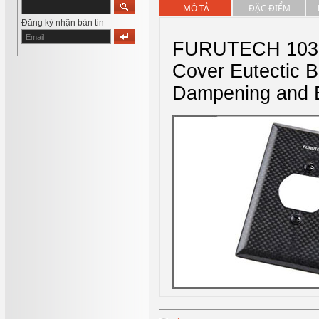
MÔ TẢ
ĐẶC ĐIỂM
Đăng ký nhận bản tin
FURUTECH 103-S
Cover Eutectic B
Dampening and E