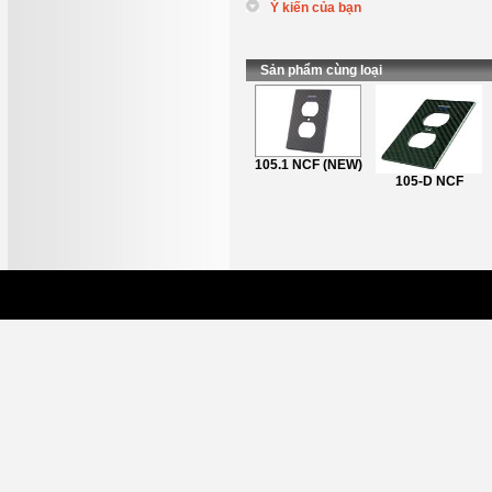
Ý kiến của bạn
*
Tên
:
*
Nội dung
:
Sản phẩm cùng loại
Furutech 106D
105.1 NCF (NEW)
NCF - NEW 2020
105-D NCF