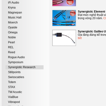
iFi Audio
Kryna
Synergistic Elemen
Magnepan
Đạt mức nghệ thuật và
Music Hall
trong vòng 20 năm.
Ch
Moerch
Oyaide
Synergistic Galileo 
Omega
Gia tăng đáng kể trong
Noble
tiết
Pearl
REL
Reed
Rogue Audio
Symposium
Synergistic Research
Stillpoints
Swisscables
Totem
STAX
TW Acustic
ViaBlue
Vibrapod