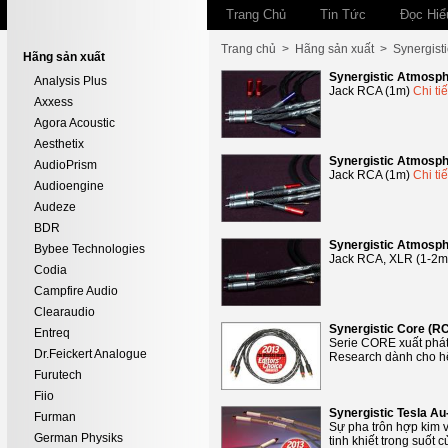
Trang Chủ
Tin Tức
Đọc Hiể
Trang chủ
>
Hãng sản xuất
>
Synergist
Hãng sản xuất
Synergistic Atmosph
Analysis Plus
Jack RCA (1m)
Chi tiế
Axxess
Agora Acoustic
Aesthetix
Synergistic Atmosph
AudioPrism
Jack RCA (1m)
Chi tiế
Audioengine
Audeze
BDR
Synergistic Atmosph
Bybee Technologies
Jack RCA, XLR (1-2
Codia
Campfire Audio
Clearaudio
Synergistic Core (RC
Entreq
Serie CORE xuất phát 
Dr.Feickert Analogue
Research dành cho h
Furutech
Fiio
Synergistic Tesla Au
Furman
Sự pha trôn hợp kim 
German Physiks
tinh khiết trong suốt 