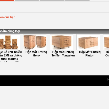
iến của bạn
Bình chọn
:
ung
:
phẩm cùng loại
c kê khử nhiễu
Hộp Mát Entreq
Hộp Mát Entreq
Hộp Mát Entreq
Hộ
ện EMI và chống
Hero
TenTen Tungsten
Pluton
Oly
rung Magma
im/Magma Slim
Tungsten
H