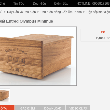
Chủ
Tin Tức
Đọc Hiểu
Điểm Báo
HOTLINE: 0906817168
hủ
>
Dây Dẫn và Phụ Kiện
>
Phụ Kiện Nâng Cấp Âm Thanh
>
Hộp tiếp mát điện
Mát Entreq Olympus Minimus
Giá
2,400 US
Ô TẢ
ĐẶC ĐIỂM
DOWNLOAD
VIDEO CLIPS