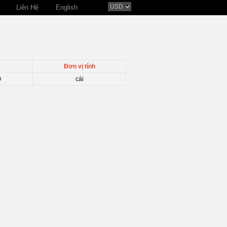
Liên Hệ
English
Đơn vị tính
D
cái