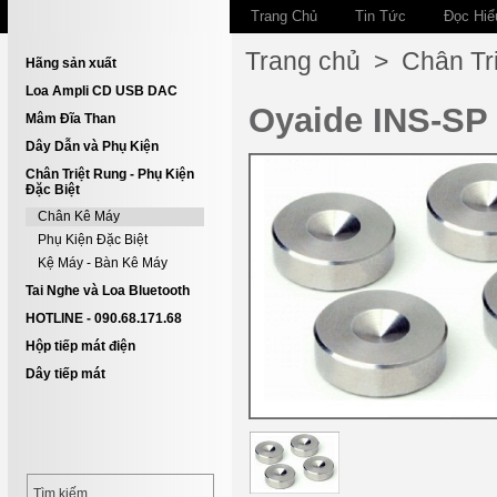
Trang Chủ
Tin Tức
Đọc Hiể
Trang chủ
>
Chân Tri
Hãng sản xuất
Loa Ampli CD USB DAC
Oyaide INS-SP
Mâm Đĩa Than
Dây Dẫn và Phụ Kiện
Chân Triệt Rung - Phụ Kiện
Đặc Biệt
Chân Kê Máy
Phụ Kiện Đặc Biệt
Kệ Máy - Bàn Kê Máy
Tai Nghe và Loa Bluetooth
HOTLINE - 090.68.171.68
Hộp tiếp mát điện
Dây tiếp mát
Tìm kiếm