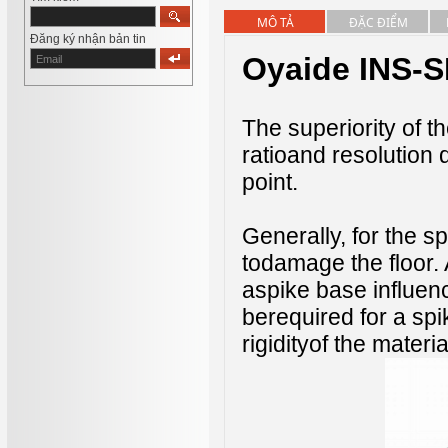
MÔ TẢ
ĐẶC ĐIỂM
Đăng ký nhận bản tin
Oyaide INS-S
The superiority of t
ratioand resolution 
point.
Generally, for the s
todamage the floor. A
aspike base influenc
berequired for a sp
rigidityof the mater