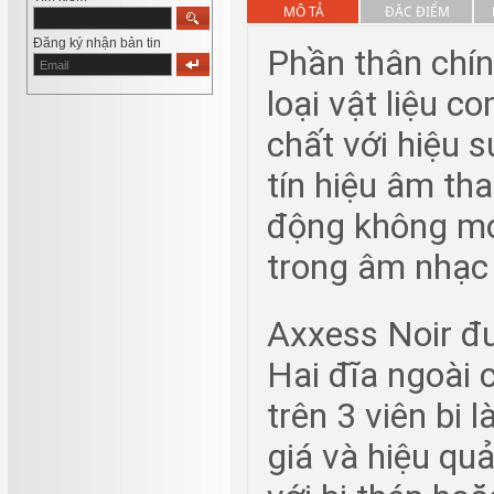
MÔ TẢ
ĐẶC ĐIỂM
Đăng ký nhận bản tin
Phần thân chí
loại vật liệu 
chất với hiệu 
tín hiệu âm th
động không mo
trong âm nhạc
Axxess Noir đư
Hai đĩa ngoài 
trên 3 viên bi 
giá và hiệu qu