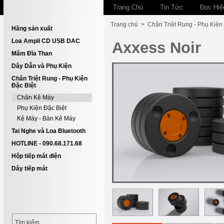
Trang Chủ
Tin Tức
Đọc Hiể
Trang chủ
>
Chân Triệt Rung - Phụ Kiện
Hãng sản xuất
Loa Ampli CD USB DAC
Axxess Noir
Mâm Đĩa Than
Dây Dẫn và Phụ Kiện
Chân Triệt Rung - Phụ Kiện
Đặc Biệt
Chân Kê Máy
Phụ Kiện Đặc Biệt
Kệ Máy - Bàn Kê Máy
Tai Nghe và Loa Bluetooth
HOTLINE - 090.68.171.68
Hộp tiếp mát điện
Dây tiếp mát
Tìm kiếm