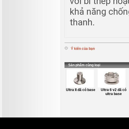
với bi thép hoặ
khả năng chốn
thanh.
Ý kiến của bạn
*
Tên
:
*
Nội dung
:
Sản phẩm cùng loại
Chân Kê Loa
Ultra II đã có base
Ultra 6 v2 đã có
Axxess L1 Stand
ultra base