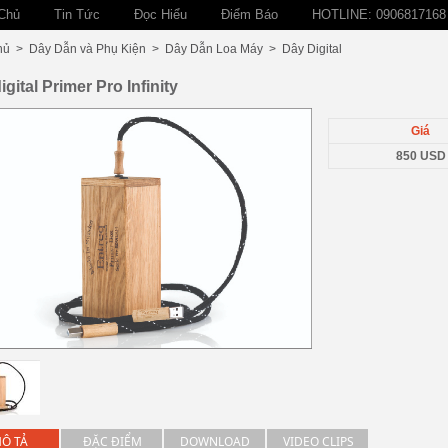
Chủ
Tin Tức
Đọc Hiểu
Điểm Báo
HOTLINE: 0906817168
hủ
>
Dây Dẫn và Phụ Kiện
>
Dây Dẫn Loa Máy
>
Dây Digital
igital Primer Pro Infinity
Giá
850 USD
Ô TẢ
ĐẶC ĐIỂM
DOWNLOAD
VIDEO CLIPS