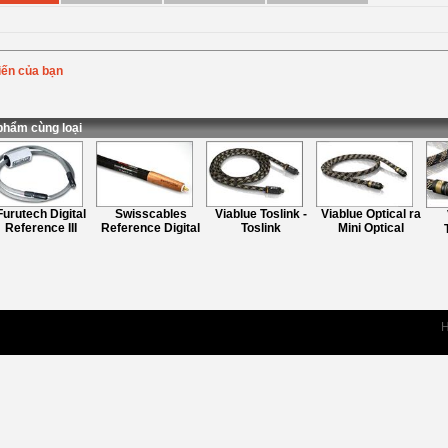
iến của bạn
Bình chọn
:
ung
:
phẩm cùng loại
urutech Digital
Swisscables
Viablue Toslink -
Viablue Optical ra
Reference III
Reference Digital
Toslink
Mini Optical
T
H