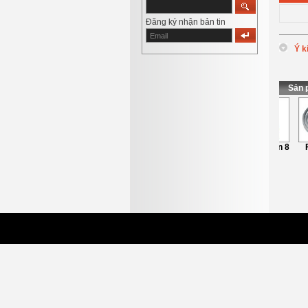
Đăng ký nhận bản tin
Ý k
*
Tên
:
*
Nội d
Sản 
Furutech Lan 8
F
NCF