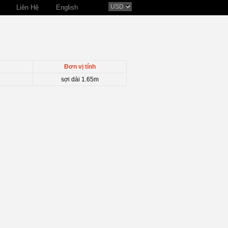
Liên Hệ
English
Đơn vị tính
sợi dài 1.65m