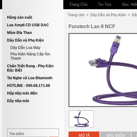
Trang Chủ
Tin Tức
Đọc Hiể
Trang chủ
>
Dây Dẫn và Phụ Kiện
>
Dâ
Hãng sản xuất
Loa Ampli CD USB DAC
Furutech Lan 8 NCF
Mâm Đĩa Than
Dây Dẫn và Phụ Kiện
Dây Dẫn Loa Máy
Phụ Kiện Nâng Cấp Âm
Thanh
Chân Triệt Rung - Phụ Kiện
Đặc Biệt
Tai Nghe và Loa Bluetooth
HOTLINE - 090.68.171.68
Hộp tiếp mát điện
Dây tiếp mát
Tìm kiếm
MÔ TẢ
ĐẶC ĐIỂM