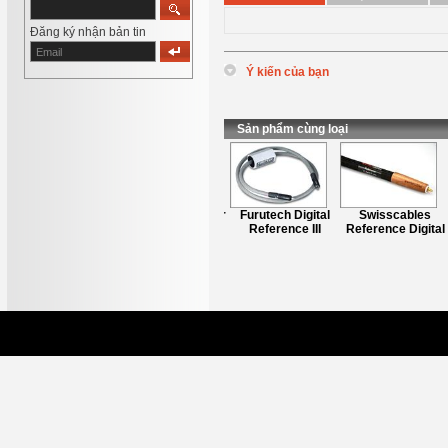
Đăng ký nhận bản tin
Ý kiến của bạn
*
Tên
:
*
Nội dung
:
Sản phẩm cùng loại
Dây digital Primer
Furutech Digital
Swisscables
Pro Infinity
Reference III
Reference Digital