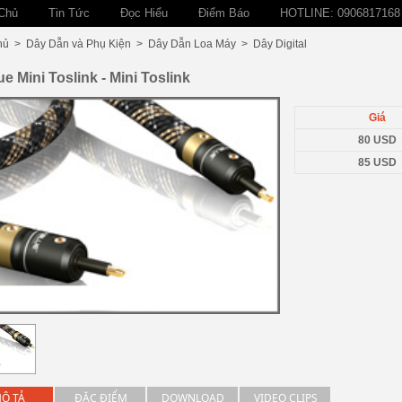
Chủ
Tin Tức
Đọc Hiểu
Điểm Báo
HOTLINE: 0906817168
hủ
>
Dây Dẫn và Phụ Kiện
>
Dây Dẫn Loa Máy
>
Dây Digital
ue Mini Toslink - Mini Toslink
Giá
80 USD
85 USD
Ô TẢ
ĐẶC ĐIỂM
DOWNLOAD
VIDEO CLIPS