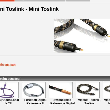
ni Toslink - Mini Toslink
iến của bạn
Bình chọn
:
ung
:
phẩm cùng loại
urutech Lan 8
Furutech Digital
Swisscables
Viablue Toslink -
Viab
NCF
Reference III
Reference Digital
Toslink
M