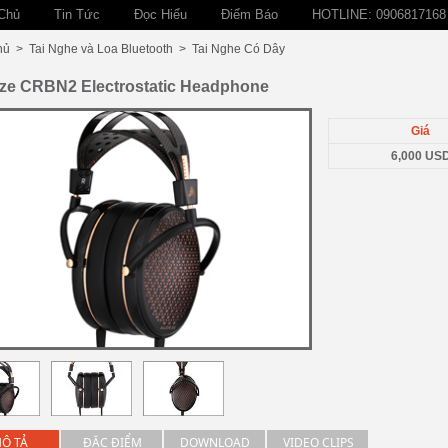
Chủ
Tin Tức
Đọc Hiểu
Điểm Báo
HOTLINE: 0906817168
hủ
>
Tai Nghe và Loa Bluetooth
>
Tai Nghe Có Dây
ze CRBN2 Electrostatic Headphone
Giá
6,000 US
Ô TẢ
ĐẶC ĐIỂM
DOWNLOAD
VIDEO CLIPS