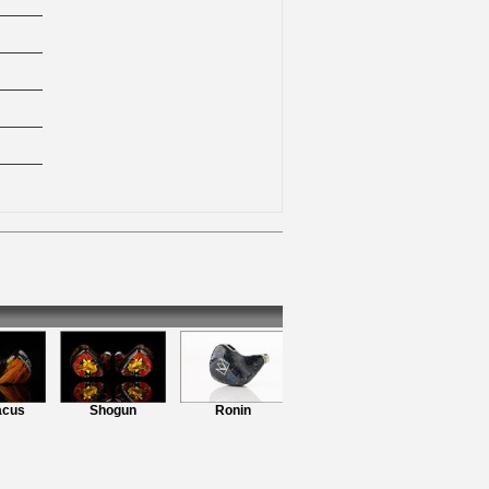
cus
Shogun
Ronin
ONYX
Kublai Kh