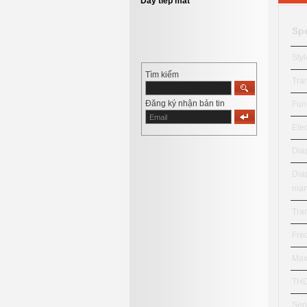
Dây tiếp mát
Spe
Styl
Tìm kiếm
Tra
Đăng ký nhận bản tin
Func
Elec
Dia
Dia
man
Tra
Fre
Max
TH
Sens