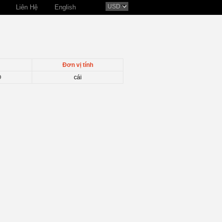
Liên Hệ
English
Đơn vị tính
D
cái