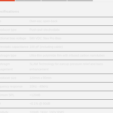
cifications
e
Over-ear, open-back
nsducer type
Push-pull electrostatic
tional bias voltage
580 VDC Stax Pro Bias
trostatic capacitance
100 pF (including cable)
phragm type
Ultra-thin polyimide film with infused carbon nanotubes
phragm
SLAM Technology for earcup pressure relief and bass
agement
enhancement
nsducer size
120mm x 90mm
quency response
10Hz - 40kHz
imum SPL
>120dB
D
<0.1% @ 90dB
itivity
100dB, 1KHz, 100V RMS