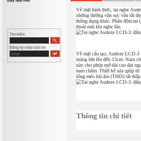
Dây tiếp mát
Về mặt hình thức, tai nghe Aude
những đường vân sọc vằn rất đẹp
thông dụng khác. Phần đệm tai (e
thoải mái khi nghe lâu.
Tìm kiếm
Đăng ký nhận bản tin
Về mặt cấu tạo, Audeze LCD-3 c
màng lớn lên đến 15cm. Nam châ
này cho phép mở dải cao đạt ng
nam châm. Thiết kế này giúp từ 
tổng méo hài âm (THD) rất thấp. 
Thông tin chi tiết