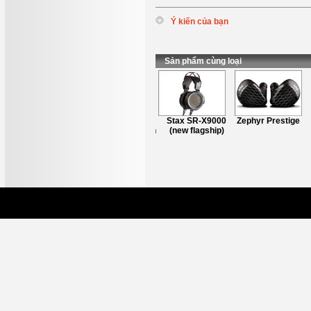
Ý kiến của bạn
*
Tên
:
*
Nội dung
:
Sản phẩm cùng loại
STAX SR-009D
Stax SR-X9000
Zephyr Prestige
(NEW MODEL with
(new flagship)
detachable cable)