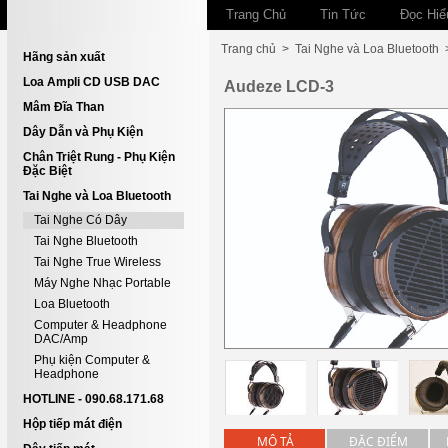
Trang Chủ
Tin Tức
Đọc Hiể
Trang chủ
>
Tai Nghe và Loa Bluetooth
Hãng sản xuất
Loa Ampli CD USB DAC
Audeze LCD-3
Mâm Đĩa Than
Dây Dẫn và Phụ Kiện
Chân Triệt Rung - Phụ Kiện
Đặc Biệt
Tai Nghe và Loa Bluetooth
Tai Nghe Có Dây
Tai Nghe Bluetooth
Tai Nghe True Wireless
Máy Nghe Nhạc Portable
Loa Bluetooth
Computer & Headphone
DAC/Amp
Phụ kiện Computer &
Headphone
HOTLINE - 090.68.171.68
Hộp tiếp mát điện
MÔ TẢ
ĐẶC ĐIỂM