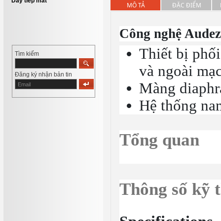
Dây tiếp mát
MÔ TẢ
ĐẶC ĐIỂM
Công nghệ Audez
Thiết bị phố
Tìm kiếm
và ngoài mạ
Đăng ký nhận bản tin
Màng diaphr
Hệ thống na
Tổng quan
Thông số kỹ 