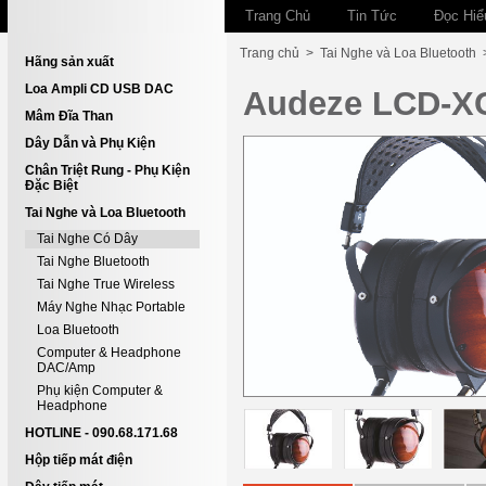
Trang Chủ
Tin Tức
Đọc Hiể
Trang chủ
>
Tai Nghe và Loa Bluetooth
Hãng sản xuất
Loa Ampli CD USB DAC
Audeze LCD-X
Mâm Đĩa Than
Dây Dẫn và Phụ Kiện
Chân Triệt Rung - Phụ Kiện
Đặc Biệt
Tai Nghe và Loa Bluetooth
Tai Nghe Có Dây
Tai Nghe Bluetooth
Tai Nghe True Wireless
Máy Nghe Nhạc Portable
Loa Bluetooth
Computer & Headphone
DAC/Amp
Phụ kiện Computer &
Headphone
HOTLINE - 090.68.171.68
Hộp tiếp mát điện