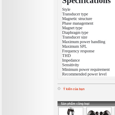
Specifications
Style
Transducer type
Magnetic structure
Phase management
Magnet type
Diaphragm type
Transducer size
Maximum power handling
Maximum SPL
Frequency response
THD
Impedance
Sensitivity
Minimum power requirement
Recommended power level
Ý kiến của bạn
*
Tên
:
*
Nội dung
:
Sản phẩm cùng loại