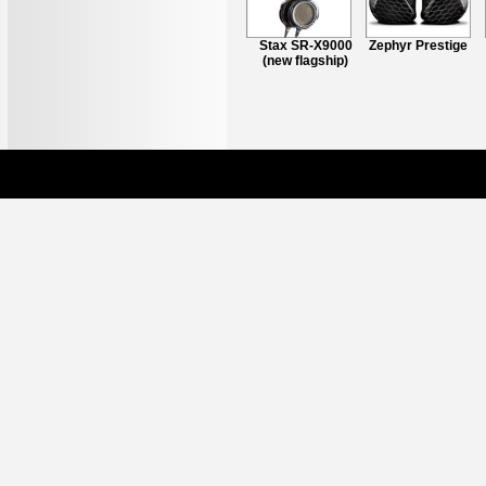
STAX SR-009D
Stax SR-X9000
Zephyr Prestige
(NEW MODEL with
(new flagship)
detachable cable)