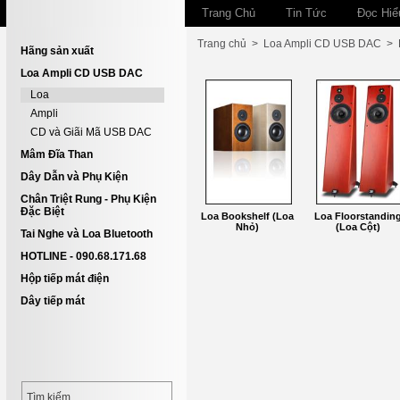
Trang Chủ
Tin Tức
Đọc Hiể
Trang chủ
>
Loa Ampli CD USB DAC
>
Hãng sản xuất
Loa Ampli CD USB DAC
Loa
Ampli
CD và Giãi Mã USB DAC
Mâm Đĩa Than
Dây Dẫn và Phụ Kiện
Chân Triệt Rung - Phụ Kiện
Đặc Biệt
Loa Bookshelf (Loa
Loa Floorstandin
Nhỏ)
(Loa Cột)
Tai Nghe và Loa Bluetooth
HOTLINE - 090.68.171.68
Hộp tiếp mát điện
Dây tiếp mát
Tìm kiếm