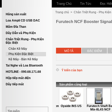
Trang Chủ
Tin Tức
Đọc Hiể
Trang chủ
>
Chân Triệt Rung - Phụ Kiện
Hãng sản xuất
Loa Ampli CD USB DAC
Furutech NCF Booster Signal
Mâm Đĩa Than
Dây Dẫn và Phụ Kiện
Chân Triệt Rung - Phụ Kiện
Đặc Biệt
Chân Kê Máy
MÔ TẢ
ĐẶC ĐIỂM
Phụ Kiện Đặc Biệt
Kệ Máy - Bàn Kê Máy
Tai Nghe và Loa Bluetooth
Ý kiến của bạn
HOTLINE - 090.68.171.68
*
Tên
:
Hộp tiếp mát điện
Dây tiếp mát
*
Nội dung
:
Sản phẩm cùng loại
Furutech ASB-2ion
Oyaide INS US
Furutech Shaft Ba
(New2021)
Mix-8L4S NCF
Tìm kiếm