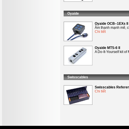
Oyaide
Oyaide OCB–1EXs II
Âm thanh mạnh mẽ, chi
Chi tiết
Oyaide MTS-6 II
A Do-It-Yourself kit o
Swisscables
Swisscables Refere
Chi tiết