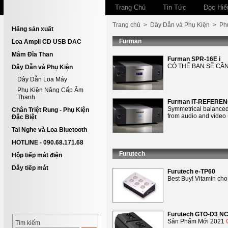
Trang Chủ
Tin Tức
Đọc Hiể
Trang chủ
>
Dây Dẫn và Phụ Kiện
>
Ph
Hãng sản xuất
Furman
Loa Ampli CD USB DAC
Mâm Đĩa Than
Furman SPR-16E i
CÓ THỂ BẠN SẼ CẦN T
Dây Dẫn và Phụ Kiện
Dây Dẫn Loa Máy
Phụ Kiện Nâng Cấp Âm
Thanh
Furman IT-REFEREN
Symmetrical balanced
Chân Triệt Rung - Phụ Kiện
from audio and video
Đặc Biệt
Tai Nghe và Loa Bluetooth
HOTLINE - 090.68.171.68
Furutech
Hộp tiếp mát điện
Dây tiếp mát
Furutech e-TP60
Best Buy! Vitamin cho
Furutech GTO-D3 N
Sản Phẩm Mới 2021
Tìm kiếm