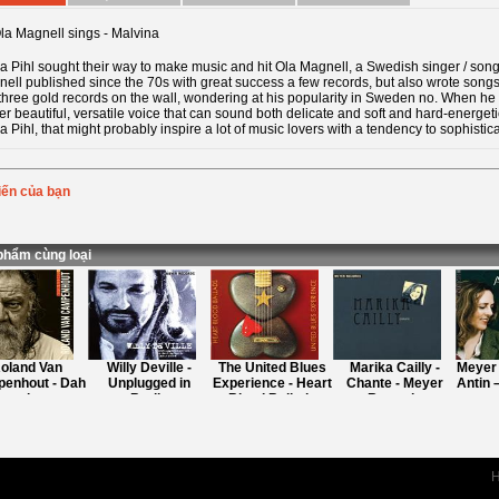
a Pihl ​​sought their way to make music and hit Ola Magnell, a Swedish singer / song
ell published since the 70s with great success a few records, but also wrote songs 
 three gold records on the wall, wondering at his popularity in Sweden no. When he
er beautiful, versatile voice that can sound both delicate and soft and hard-energet
a Pihl, that might probably inspire a lot of music lovers with a tendency to sophisti
iến của bạn
Bình chọn
:
ung
:
phẩm cùng loại
oland Van
Willy Deville -
The United Blues
Marika Cailly -
Meyer 
enhout - Dah
Unplugged in
Experience - Heart
Chante - Meyer
Antin –
ues iz - a -
Berlin
Blood Ballads
Records
comming
H