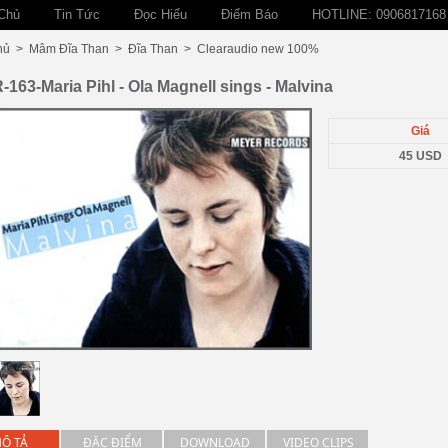
Chủ
Tin Tức
Đọc Hiểu
Điểm Báo
HOTLINE: 0906817168
hủ
>
Mâm Đĩa Than
>
Đĩa Than
>
Clearaudio new 100%
163-Maria Pihl - Ola Magnell sings - Malvina
Giá
45 USD
Ô TẢ
ĐẶC ĐIỂM
DOWNLOAD
VIDEO CLIPS