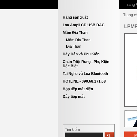
Trang 
Trang c
Hãng sản xuất
Loa Ampli CD USB DAC
LPMR-
Mâm Đĩa Than
Mâm Đĩa Than
Đĩa Than
Dây Dẫn và Phụ Kiện
Chân Triệt Rung - Phụ Kiện
Đặc Biệt
Tai Nghe và Loa Bluetooth
HOTLINE - 090.68.171.68
Hộp tiếp mát điện
Dây tiếp mát
Tìm kiếm
M