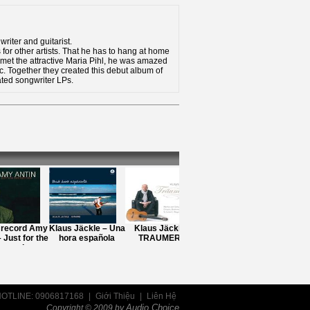
writer and guitarist.
for other artists. That he has to hang at home
 met the attractive Maria Pihl, he was amazed
ic. Together they created this debut album of
cated songwriter LPs.
record Amy
Klaus Jäckle – Una
Klaus Jäckle –
Martha Argerich -
David 
 Just for the
hora española
TRAUMEREI
Deutsche
Vir
record
Grammophon
Frédéric Chopin 24
Préludes Op. 28
OTLINE: 0906817168
|
Giới Thiệu
|
Liên Hệ
Audio Choice
Copyright © 2009 by