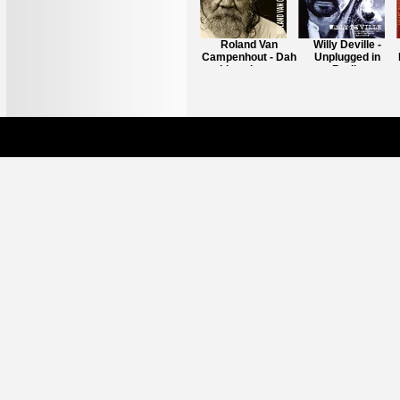
Richard Bargel -
Roland Van
Willy Deville -
It's Crap
Campenhout - Dah
Unplugged in
blues iz - a -
Berlin
comming