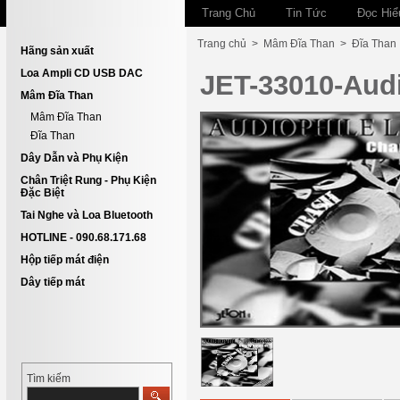
Trang Chủ
Tin Tức
Đọc Hiể
Trang chủ
>
Mâm Đĩa Than
>
Đĩa Than
Hãng sản xuất
Loa Ampli CD USB DAC
JET-33010-Audio
Mâm Đĩa Than
Mâm Đĩa Than
Đĩa Than
Dây Dẫn và Phụ Kiện
Chân Triệt Rung - Phụ Kiện
Đặc Biệt
Tai Nghe và Loa Bluetooth
HOTLINE - 090.68.171.68
Hộp tiếp mát điện
Dây tiếp mát
Tìm kiếm