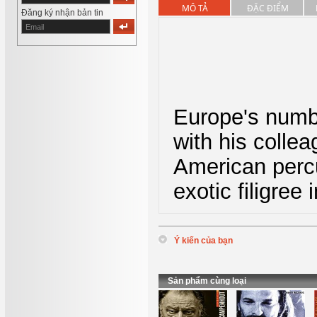
MÔ TẢ
ĐẶC ĐIỂM
Đăng ký nhận bản tin
Europe's numb
with his colle
American percu
exotic filigree
Ý kiến của bạn
*
Tên
:
*
Nội dung
:
Sản phẩm cùng loại