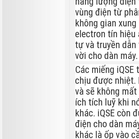
năng lượng điện 
vùng điện từ phâ
không gian xung
electron tín hiệ
tự và truyền dẫn 
vời cho dàn máy.
Các miếng iQSE t
chịu được nhiệt. 
và sẽ không mất 
ích tích luỹ khi
khác. iQSE còn 
điện cho dàn máy 
khác là ốp vào cầ