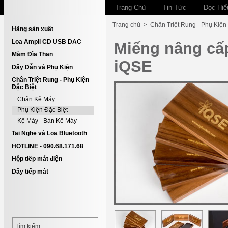
Trang Chủ
Tin Tức
Đọc Hiể
Trang chủ
>
Chân Triệt Rung - Phụ Kiện
Hãng sản xuất
Loa Ampli CD USB DAC
Miếng nâng cấp
Mâm Đĩa Than
iQSE
Dây Dẫn và Phụ Kiện
Chân Triệt Rung - Phụ Kiện
Đặc Biệt
Chân Kê Máy
Phụ Kiện Đặc Biệt
Kệ Máy - Bàn Kê Máy
Tai Nghe và Loa Bluetooth
HOTLINE - 090.68.171.68
Hộp tiếp mát điện
Dây tiếp mát
Tìm kiếm