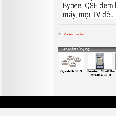
Bybee iQSE đem lạ
máy, mọi TV đều 
Ý kiến của bạn
*
Tên
:
*
Nội dung
:
Sản phẩm cùng loại
Furutech ASB-2ion
Oyaide INS US
Furutech Shaft Bar
(New2021)
Mix-8L4S NCF