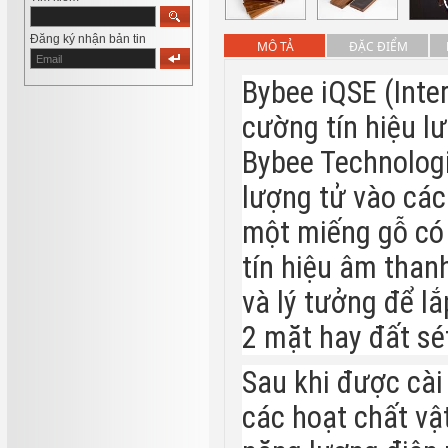
Đăng ký nhận bản tin
MÔ TẢ
ĐẶC ĐIỂM
Bybee iQSE (Inte
cường tín hiệu l
Bybee Technologi
lượng tử vào các
một miếng gỗ có 
tín hiệu âm than
và lý tưởng để lắ
2 mặt hay đất sé
Sau khi được cài 
các hoạt chất vật