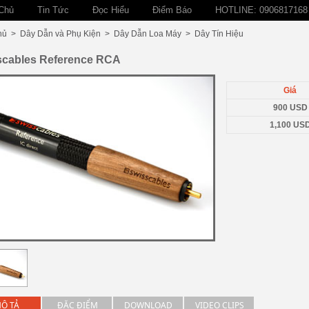
Chủ
Tin Tức
Đọc Hiểu
Điểm Báo
HOTLINE: 0906817168
hủ
>
Dây Dẫn và Phụ Kiện
>
Dây Dẫn Loa Máy
>
Dây Tín Hiệu
scables Reference RCA
Giá
900 USD
1,100 US
Ô TẢ
ĐẶC ĐIỂM
DOWNLOAD
VIDEO CLIPS