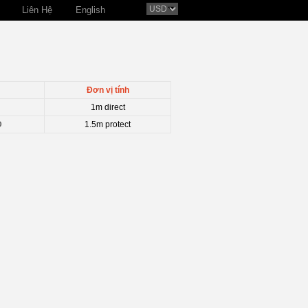
Liên Hệ
English
Đơn vị tính
1m direct
D
1.5m protect