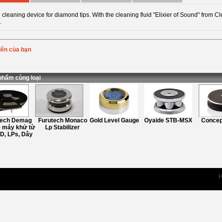
 cleaning device for diamond tips. With the cleaning fluid "Elixier of Sound" from C
.
iến của bạn
Bình chọn
:
ung
:
phẩm cùng loại
tech Demag
Furutech Monaco
Gold Level Gauge
Oyaide STB-MSX
Concep
- máy khử từ
Lp Stabilizer
CD, LPs, Dây
H