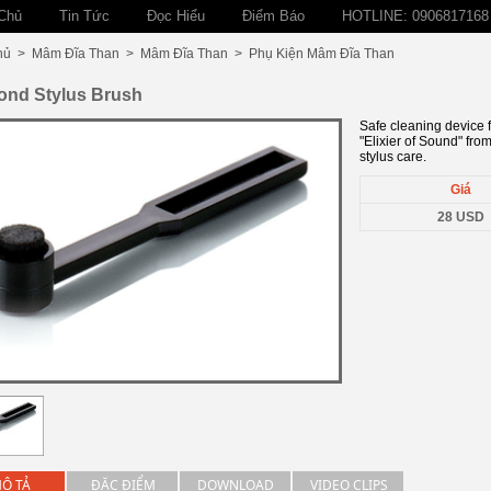
Chủ
Tin Tức
Đọc Hiểu
Điểm Báo
HOTLINE: 0906817168
hủ
>
Mâm Đĩa Than
>
Mâm Đĩa Than
>
Phụ Kiện Mâm Đĩa Than
ond Stylus Brush
Safe cleaning device f
"Elixier of Sound" fro
stylus care.
Giá
28 USD
Ô TẢ
ĐẶC ĐIỂM
DOWNLOAD
VIDEO CLIPS