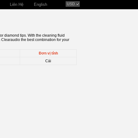
Liên Hệ
English
or diamond tips. With the cleaning fluid
m Clearaudio the best combination for your
Đơn vị tính
Cái