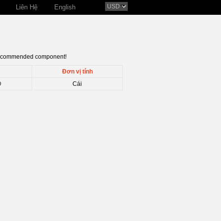
Liên Hệ
English
 recommended component!
Đơn vị tính
D
Cái