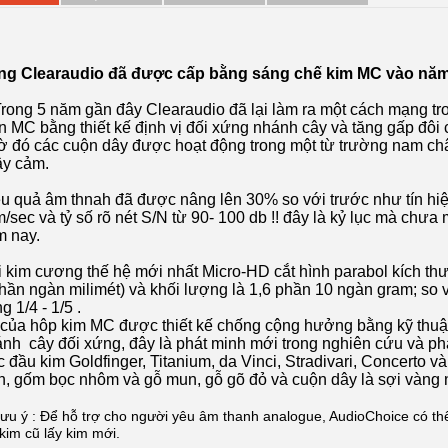
ng Clearaudio đã được cấp bằng sáng chế kim MC vào năm
ng 5 năm gần đây Clearaudio đã lại làm ra một cách mạng tro
n MC bằng thiết kế định vị đối xứng nhánh cây và tăng gấp đôi 
 đó các cuộn dây được hoạt động trong một từ trường nam 
ậy cảm.
u quả âm thnah đã được nâng lên 30% so với trước như tín hiệu
/sec và tỷ số rõ nét S/N từ 90- 100 db !! đây là kỷ lục mà chư
 nay.
 kim cương thế hệ mới nhất Micro-HD cắt hình parabol kích 
hần ngàn milimét) và khối lượng là 1,6 phần 10 ngàn gram; so 
g 1/4 - 1/5 .
của hôp kim MC được thiết kế chống cộng hưởng bằng kỹ thuật
nh cây đối xứng, đây là phát minh mới trong nghiên cứu và phá
 đầu kim Goldfinger, Titanium, da Vinci, Stradivari, Concerto v
an, gốm bọc nhôm và gỗ mun, gỗ gõ đỏ và cuộn dây là sợi vàng 
ưu ý : Để hỗ trợ cho người yêu âm thanh analogue, AudioChoice có t
 kim cũ lấy kim mới.