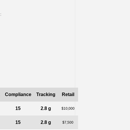
:
Compliance
Tracking
Retail
15
2.8 g
$10,000
15
2.8 g
$7,500