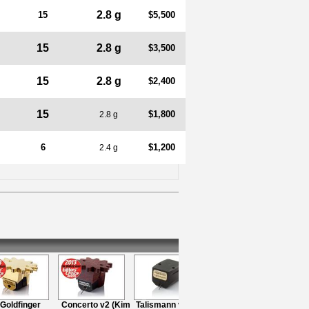
2.8 g
15
$5,500
15
2.8 g
$3,500
15
2.8 g
$2,400
15
$1,800
2.8 g
6
$1,200
2.4 g
Goldfinger
Concerto v2 (Kim
Talismann v2 Gold