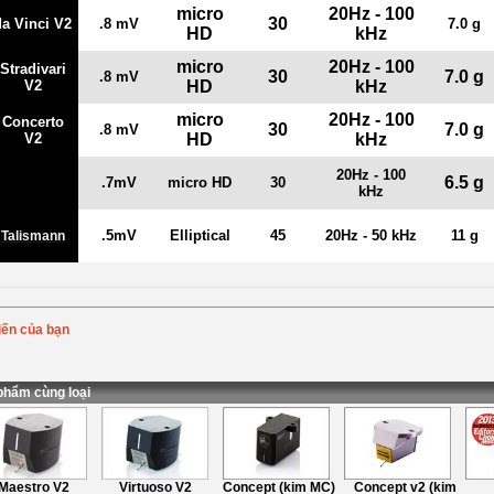
micro
20Hz - 100
30
da Vinci V2
.8 mV
7.0 g
HD
kHz
micro
20Hz - 100
Stradivari
30
7.0 g
.8 mV
V2
HD
kHz
micro
20Hz - 100
Concerto
30
7.0 g
.8 mV
V2
HD
kHz
20Hz - 100
Symphony
6.5 g
.7mV
micro HD
30
V2
kHz
.5mV
Elliptical
45
20Hz - 50 kHz
11 g
Talismann
iến của bạn
Bình chọn
:
ung
:
phẩm cùng loại
aestro V2
Virtuoso V2
Concept (kim MC)
Concept v2 (kim