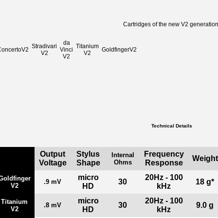
Cartridges of the new V2 generation
da
Stradivari
Titanium
ConcertoV2
Vinci
GoldfingerV2
V2
V2
V2
Technical Details
Output
Stylus
Frequency
Internal
Weight
Voltage
Shape
Ohms
Response
micro
20Hz - 100
Goldfinger
30
18 g*
.9 mV
V2
HD
kHz
micro
20Hz - 100
Titanium
30
9.0 g
.8 mV
V2
HD
kHz