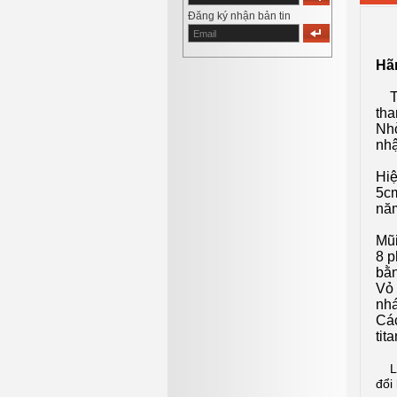
Đăng ký nhận bản tin
Hã
Tro
tha
Nhờ
nh
Hiệ
5cm
năm
Mũi
8 p
bằn
Vỏ 
nhá
Các
tit
L
đổi