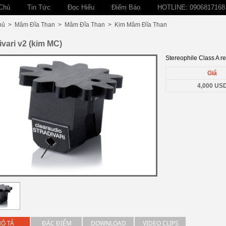
Chủ
Tin Tức
Đọc Hiểu
Điểm Báo
HOTLINE: 0906817168
hủ
>
Mâm Đĩa Than
>
Mâm Đĩa Than
>
Kim Mâm Đĩa Than
ivari v2 (kim MC)
Stereophile Class A
Giá
4,000 US
Ô TẢ
ĐẶC ĐIỂM
DOWNLOAD
VIDEO CLIPS