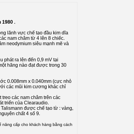
 1980 .
ng lãnh vực chế tạo đầu kim dĩa
các nam châm từ 4 lên 8 chiếc.
châm neodymium siêu mạnh mẽ và
 phát ra lên đến 0,9 mV tại
a một hãng nào đạt được trong 30
thước 0.008mm x 0.040mm (cực nhỏ
với các mũi kim cương khác chỉ
 treo các nam châm trên các
t triển của Clearaudio.
à Talismann được chế tạo từ : vàng,
nguyên chất 4 số 9.
hể nâng cấp cho khách hàng bằng cách