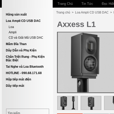
Trang Chủ
Tin Tức
Đọc Hiể
Trang chủ
>
Loa Ampli CD USB DAC
>
Hãng sản xuất
Loa Ampli CD USB DAC
Axxess L1
Loa
Ampli
CD và Giãi Mã USB DAC
Mâm Đĩa Than
Dây Dẫn và Phụ Kiện
Chân Triệt Rung - Phụ Kiện
Đặc Biệt
Tai Nghe và Loa Bluetooth
HOTLINE - 090.68.171.68
Hộp tiếp mát điện
Dây tiếp mát
Tìm kiếm