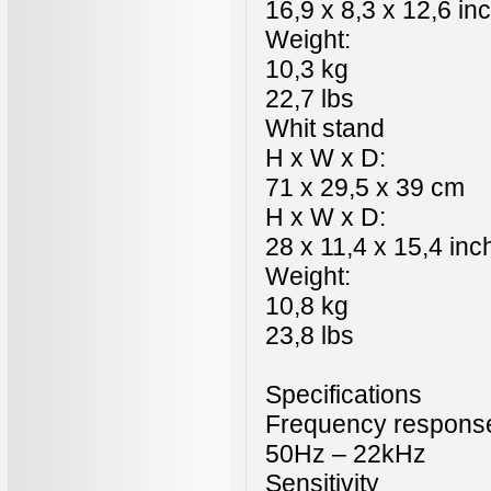
16,9 x 8,3 x 12,6 in
Weight:
10,3 kg
22,7 lbs
Whit stand
H x W x D:
71 x 29,5 x 39 cm
H x W x D:
28 x 11,4 x 15,4 inc
Weight:
10,8 kg
23,8 lbs
Specifications
Frequency respons
50Hz – 22kHz
Sensitivity