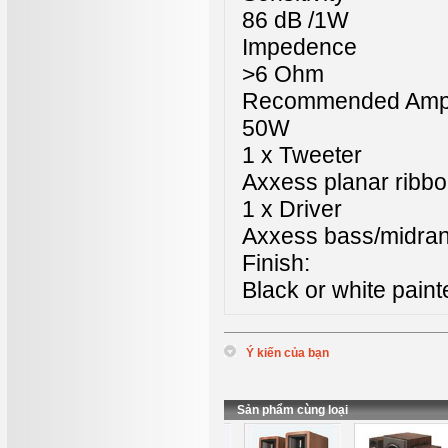
86 dB /1W
Impedence
>6 Ohm
Recommended Ampli
50W
1 x Tweeter
Axxess planar ribbo
1 x Driver
Axxess bass/midrang
Finish:
Black or white paint
Ý kiến của bạn
*
Tên
:
*
Nội dung
:
Sản phẩm cùng loại