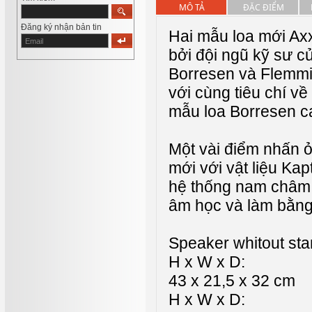
MÔ TẢ
ĐẶC ĐIỂM
Đăng ký nhận bản tin
Hai mẫu loa mới Axx
bởi đội ngũ kỹ sư c
Borresen và Flemmi
với cùng tiêu chí về
mẫu loa Borresen c
Một vài điểm nhấn 
mới với vật liệu Kap
hệ thống nam châm 
âm học và làm bằng 
Speaker whitout st
H x W x D:
43 x 21,5 x 32 cm
H x W x D: